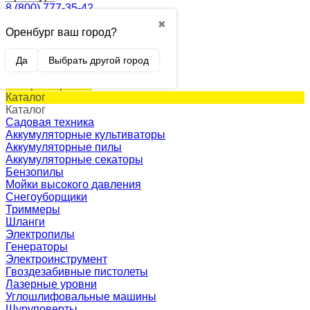
8 (800) 777-35-42
✖
Оренбург ваш город?
0
Корзина
0 p.
Да
Выбрать другой город
(пусто)
Товар в корзине!
Каталог
Каталог
Садовая техника
Аккумуляторные культиваторы
Аккумуляторные пилы
Аккумуляторные секаторы
Бензопилы
Мойки высокого давления
Снегоуборщики
Триммеры
Шланги
Электропилы
Генераторы
Электроинструмент
Гвоздезабивные пистолеты
Лазерные уровни
Углошлифовальные машины
Шуруповерты