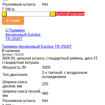
Разъемная штанга
Нет
7 290 p.
Купить
В корзине
-
+
В 1 клик
Триммер бензиновый Eurolux TR-2500T
В наличии
Артикул:
70/2/19
3000 Вт, цельная штанга, стандартный ремень, диск 3Т,
стандартная катушка
Мощность, Вт
3000
2-х тактный, с воздушным
Тип двигателя
охлаждением
Ширина скоса
255
диском, мм
Ширина скоса леской,
460
мм
Разъемная штанга
Нет