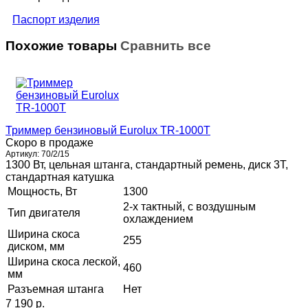
Паспорт изделия
Похожие товары
Сравнить все
Триммер бензиновый Eurolux TR-1000T
Скоро в продаже
Артикул:
70/2/15
1300 Вт, цельная штанга, стандартный ремень, диск 3Т,
стандартная катушка
Мощность, Вт
1300
2-х тактный, с воздушным
Тип двигателя
охлаждением
Ширина скоса
255
диском, мм
Ширина скоса леской,
460
мм
Разъемная штанга
Нет
7 190 p.