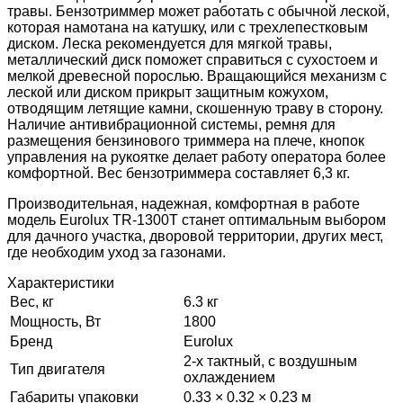
травы. Бензотриммер может работать с обычной леской,
которая намотана на катушку, или с трехлепестковым
диском. Леска рекомендуется для мягкой травы,
металлический диск поможет справиться с сухостоем и
мелкой древесной порослью. Вращающийся механизм с
леской или диском прикрыт защитным кожухом,
отводящим летящие камни, скошенную траву в сторону.
Наличие антивибрационной системы, ремня для
размещения бензинового триммера на плече, кнопок
управления на рукоятке делает работу оператора более
комфортной. Вес бензотриммера составляет 6,3 кг.
Производительная, надежная, комфортная в работе
модель Eurolux TR-1300T станет оптимальным выбором
для дачного участка, дворовой территории, других мест,
где необходим уход за газонами.
Характеристики
Вес, кг
6.3 кг
Мощность, Вт
1800
Бренд
Eurolux
2-х тактный, с воздушным
Тип двигателя
охлаждением
Габариты упаковки
0.33 × 0.32 × 0.23 м