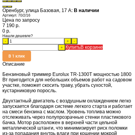
Оренбург, улица Базовая, 17 А:
В наличии
Артикул:
70/2/16
Цена по запросу
7 190 p.
0 p.
Нашли дешевле?
-
+
-
Купить
В корзине
+
В 1 клик
Описание
Бензиновый триммер Eurolux TR-1300T мощностью 1800
Вт пригодится для небольших объемов работ на садовом
участке, поможет скосить траву, убрать сухостой,
кустарниковую поросль.
Двухтактный двигатель с воздушным охлаждением легко
запускается благодаря системе легкого старта и работает
на смеси бензина с маслом. Уровень топлива можно
отслеживать через полупрозрачные стенки пластикового
бачка. Мотор расположен в верхней части цельной
металлической штанги, что минимизирует риск поломки
из-за попадания внутрь влаги при кошении мокрой