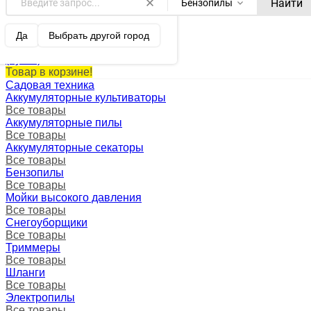
Найти
Бензопилы
Оренбург ваш город?
0
Корзина
Да
Выбрать другой город
0 p.
(пусто)
Товар в корзине!
Садовая техника
Аккумуляторные культиваторы
Все товары
Аккумуляторные пилы
Все товары
Аккумуляторные секаторы
Все товары
Бензопилы
Все товары
Мойки высокого давления
Все товары
Снегоуборщики
Все товары
Триммеры
Все товары
Шланги
Все товары
Электропилы
Все товары