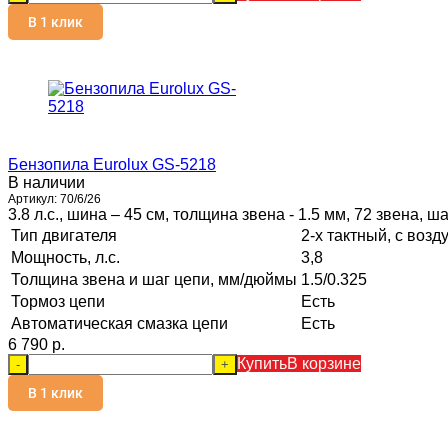
В 1 клик
Бензопила Eurolux GS-5218
В наличии
Артикул:
70/6/26
3.8 л.с., шина – 45 см, толщина звена - 1.5 мм, 72 звена, ша
Тип двигателя
2-х тактный, с во
Мощность, л.с.
3,8
Толщина звена и шаг цепи, мм/дюймы
1.5/0.325
Тормоз цепи
Есть
Автоматическая смазка цепи
Есть
6 790 p.
Купить
В корзине
-
+
В 1 клик