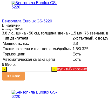
Бензопила Eurolux GS-5220
В наличии
Артикул:
70/6/8
3.8 л.с., шина - 50 см, толщина звена - 1.5 мм, 76 звеньев, 
Тип двигателя
2-х тактный, с во
Мощность, л.с.
3,8
Толщина звена и шаг цепи, мм/дюймы
1.5/0.325
Тормоз цепи
Есть
Автоматическая смазка цепи
Есть
6 890 p.
Купить
В корзине
-
+
В 1 клик