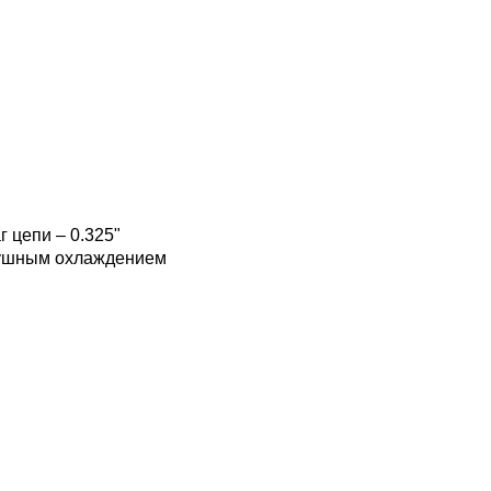
г цепи – 0.325"
здушным охлаждением