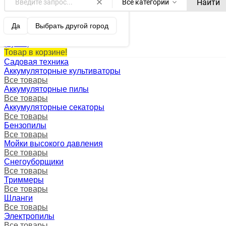
Найти
Все категории
Оренбург ваш город?
0
Корзина
Да
Выбрать другой город
0 p.
(пусто)
Товар в корзине!
Садовая техника
Аккумуляторные культиваторы
Все товары
Аккумуляторные пилы
Все товары
Аккумуляторные секаторы
Все товары
Бензопилы
Все товары
Мойки высокого давления
Все товары
Снегоуборщики
Все товары
Триммеры
Все товары
Шланги
Все товары
Электропилы
Все товары