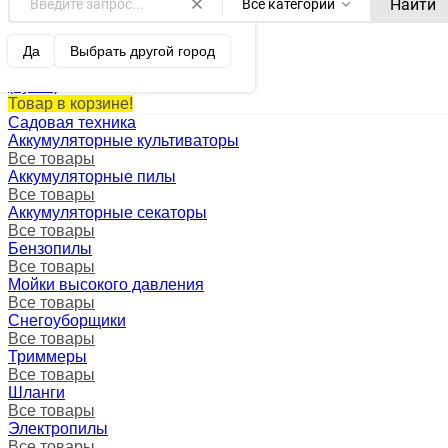
Найти
Все категории
Оренбург ваш город?
0
Корзина
Да
Выбрать другой город
0 p.
(пусто)
Товар в корзине!
Садовая техника
Аккумуляторные культиваторы
Все товары
Аккумуляторные пилы
Все товары
Аккумуляторные секаторы
Все товары
Бензопилы
Все товары
Мойки высокого давления
Все товары
Снегоуборщики
Все товары
Триммеры
Все товары
Шланги
Все товары
Электропилы
Все товары