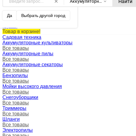
Найти
Аккумуляторные пилы
Оренбург ваш город?
0
Корзина
Да
Выбрать другой город
0 p.
(пусто)
Товар в корзине!
Садовая техника
Аккумуляторные культиваторы
Все товары
Аккумуляторные пилы
Все товары
Аккумуляторные секаторы
Все товары
Бензопилы
Все товары
Мойки высокого давления
Все товары
Снегоуборщики
Все товары
Триммеры
Все товары
Шланги
Все товары
Электропилы
Все товары