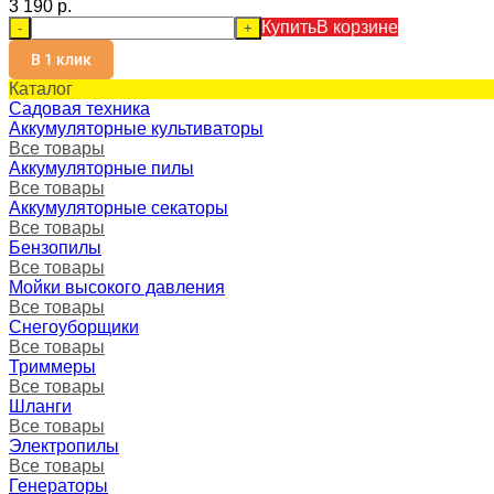
3 190 p.
Купить
В корзине
-
+
В 1 клик
Каталог
Садовая техника
Аккумуляторные культиваторы
Все товары
Аккумуляторные пилы
Все товары
Аккумуляторные секаторы
Все товары
Бензопилы
Все товары
Мойки высокого давления
Все товары
Снегоуборщики
Все товары
Триммеры
Все товары
Шланги
Все товары
Электропилы
Все товары
Генераторы