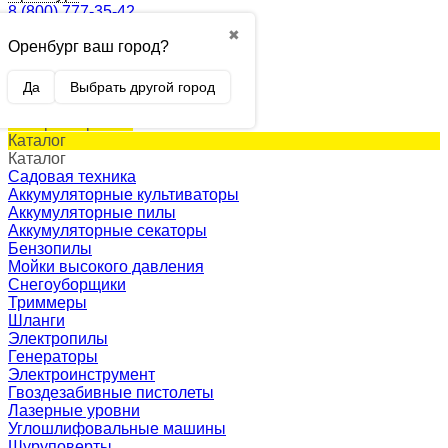
8 (800) 777-35-42
✖
Оренбург ваш город?
0
Корзина
0 p.
Да
Выбрать другой город
(пусто)
Товар в корзине!
Каталог
Каталог
Садовая техника
Аккумуляторные культиваторы
Аккумуляторные пилы
Аккумуляторные секаторы
Бензопилы
Мойки высокого давления
Снегоуборщики
Триммеры
Шланги
Электропилы
Генераторы
Электроинструмент
Гвоздезабивные пистолеты
Лазерные уровни
Углошлифовальные машины
Шуруповерты