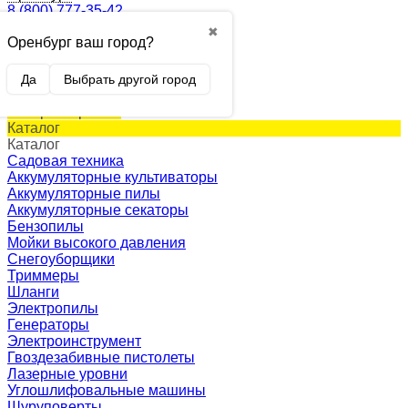
8 (800) 777-35-42
✖
Оренбург ваш город?
0
Корзина
0 p.
Да
Выбрать другой город
(пусто)
Товар в корзине!
Каталог
Каталог
Садовая техника
Аккумуляторные культиваторы
Аккумуляторные пилы
Аккумуляторные секаторы
Бензопилы
Мойки высокого давления
Снегоуборщики
Триммеры
Шланги
Электропилы
Генераторы
Электроинструмент
Гвоздезабивные пистолеты
Лазерные уровни
Углошлифовальные машины
Шуруповерты