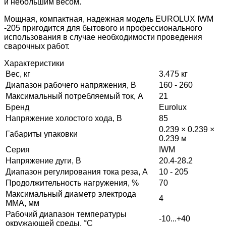
и небольшим весом.
Мощная, компактная, надежная модель EUROLUX IWM
-205 пригодится для бытового и профессионального
использования в случае необходимости проведения
сварочных работ.
Характеристики
Вес, кг
3.475 кг
Диапазон рабочего напряжения, B
160 - 260
Максимальный потребляемый ток, А
21
Бренд
Eurolux
Напряжение холостого хода, В
85
0.239 × 0.239 ×
Габариты упаковки
0.239 м
Серия
IWM
Напряжение дуги, В
20.4-28.2
Диапазон регулирования тока реза, А
10 - 205
Продолжительность нагружения, %
70
Максимальный диаметр электрода
4
MMA, мм
Рабочий диапазон температуры
-10...+40
окружающей среды, °C