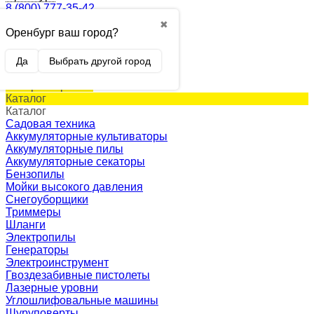
8 (800) 777-35-42
✖
Оренбург ваш город?
0
Корзина
0 p.
Да
Выбрать другой город
(пусто)
Товар в корзине!
Каталог
Каталог
Садовая техника
Аккумуляторные культиваторы
Аккумуляторные пилы
Аккумуляторные секаторы
Бензопилы
Мойки высокого давления
Снегоуборщики
Триммеры
Шланги
Электропилы
Генераторы
Электроинструмент
Гвоздезабивные пистолеты
Лазерные уровни
Углошлифовальные машины
Шуруповерты