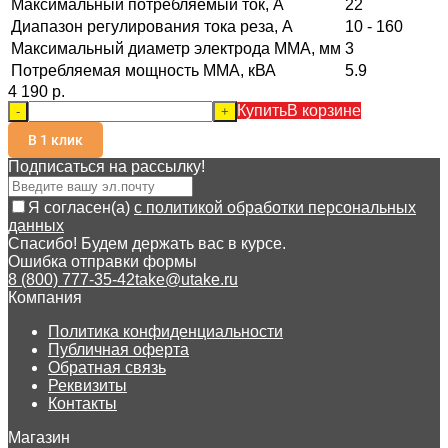
Максимальный потребляемый ток, А
22
Диапазон регулирования тока реза, А
10 - 160
Максимальный диаметр электрода MMA, мм
3
Потребляемая мощность ММА, кВА
5.9
4 190 p.
Купить
В корзине
-
+
В 1 клик
Подписаться на рассылкy!
Я согласен(a)
с политикой обработки персональных
данных
Спасибо! Будем держать вас в курсе.
Ошибка отправки формы
8 (800) 777-35-42
take@utake.ru
Компания
Политика конфиденциальности
Публичная оферта
Обратная связь
Реквизиты
Контакты
Магазин