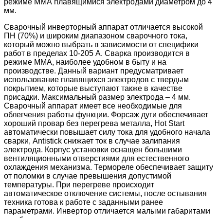
режиме ММА плавящимися электродами диаметром до 4
мм.
Сварочный инверторный аппарат отличается высокой
ПН (70%) и широким диапазоном сварочного тока,
который можно выбрать в зависимости от специфики
работ в пределах 10-205 А. Сварка производится в
режиме ММА, наиболее удобном в быту и на
производстве. Данный вариант предусматривает
использование плавящихся электродов с твердым
покрытием, которые выступают также в качестве
присадки. Максимальный размер электрода – 4 мм.
Сварочный аппарат имеет все необходимые для
облегчения работы функции. Форсаж дуги обеспечивает
хороший провар без перегрева металла, Hot Start
автоматически повышает силу тока для удобного начала
сварки, Antistick снижает ток в случае залипания
электрода. Корпус установки оснащен большими
вентиляционными отверстиями для естественного
охлаждения механизма. Термореле обеспечивает защиту
от поломки в случае превышения допустимой
температуры. При перегреве происходит
автоматическое отключение системы, после остывания
техника готова к работе с заданными ранее
параметрами. Инвертор отличается малыми габаритами