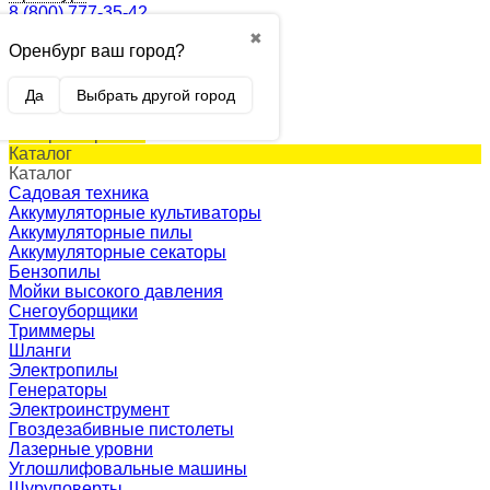
8 (800) 777-35-42
✖
Оренбург ваш город?
0
Корзина
0 p.
Да
Выбрать другой город
(пусто)
Товар в корзине!
Каталог
Каталог
Садовая техника
Аккумуляторные культиваторы
Аккумуляторные пилы
Аккумуляторные секаторы
Бензопилы
Мойки высокого давления
Снегоуборщики
Триммеры
Шланги
Электропилы
Генераторы
Электроинструмент
Гвоздезабивные пистолеты
Лазерные уровни
Углошлифовальные машины
Шуруповерты