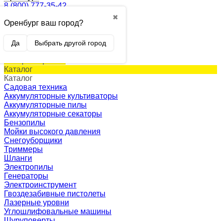
8 (800) 777-35-42
✖
Оренбург ваш город?
0
Корзина
0 p.
Да
Выбрать другой город
(пусто)
Товар в корзине!
Каталог
Каталог
Садовая техника
Аккумуляторные культиваторы
Аккумуляторные пилы
Аккумуляторные секаторы
Бензопилы
Мойки высокого давления
Снегоуборщики
Триммеры
Шланги
Электропилы
Генераторы
Электроинструмент
Гвоздезабивные пистолеты
Лазерные уровни
Углошлифовальные машины
Шуруповерты